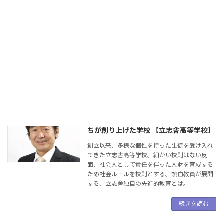
校 【東海大学付属望星高等
学校】
戦後の通信制高校に初めてFMラジオによる教
育を導入した、東海大学付属望星高等学校。現
在はオンデマンド配信による質の高い通信講座
に加え、人間力を養うスクーリングで、大学進
学を目指す学生が多く集まる。その人気の秘密
に迫った。
続きを読む
すべての生徒に学ぶ喜びを 熱血教員た
ちが創り上げた学校 【立志舎高等学校】
創立以来、多様な個性を持った生徒を受け入れ
てきた立志舎高等学校。細かい校則はない反
面、社会人として責任を伴った人財を育成する
ため社会ルールを校則とする。熱血教員が展開
する、立志舎独自の先進的教育とは。
続きを読む