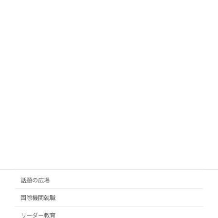
男子校
学校タイプ
松岡理恵
ライター
Contents
学校研究
男子校
女子校
共学校
注目の教育
通信制高校
話題の広場
国際機関就職
リーダー教育