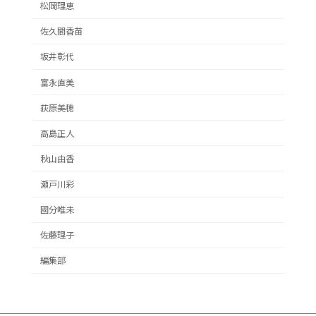
松岡理恵
佐久間香苗
坂井彰代
富永直美
荻原美穂
高島正人
秋山由香
瀬戸川彩
國分唯未
佐藤理子
編集部