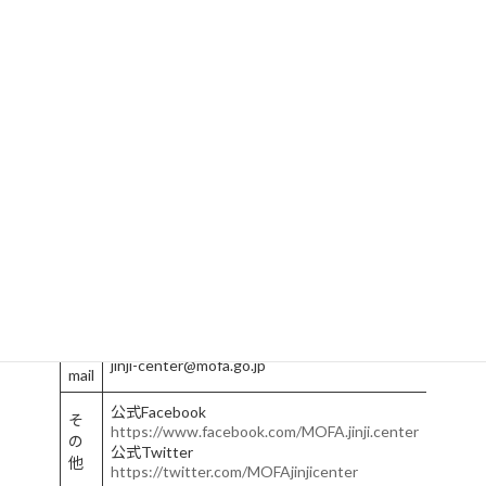
名
外務省国際機関人事センター
称
所
在
〒100-8919 東京都千代田区霞が関2-2-1
地
公
式
https://www.mofa-irc.go.jp
サ
イ
ト
E-
jinji-center@mofa.go.jp
mail
公式Facebook
そ
https://www.facebook.com/MOFA.jinji.center
の
公式Twitter
他
https://twitter.com/MOFAjinjicenter