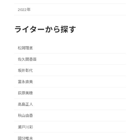
2022年
ライターから探す
松岡理恵
佐久間香苗
坂井彰代
富永直美
荻原美穂
高島正人
秋山由香
瀬戸川彩
國分唯未