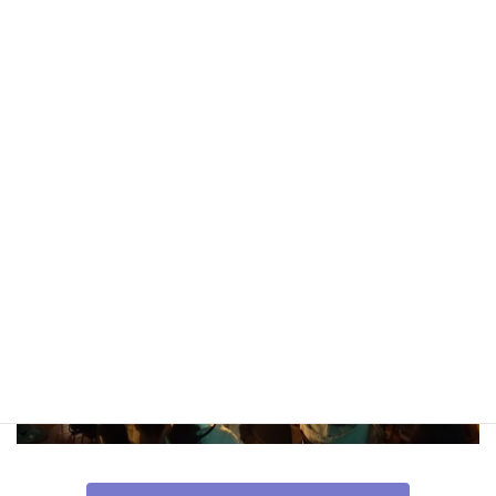
新
生き方の軸をつくるキリスト教教育
日
ページへ
時
: